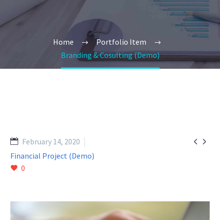
Home
Portfolio Item
Branding & Cosulting (Demo)


February 14, 2020
Financial Project (Demo)
0